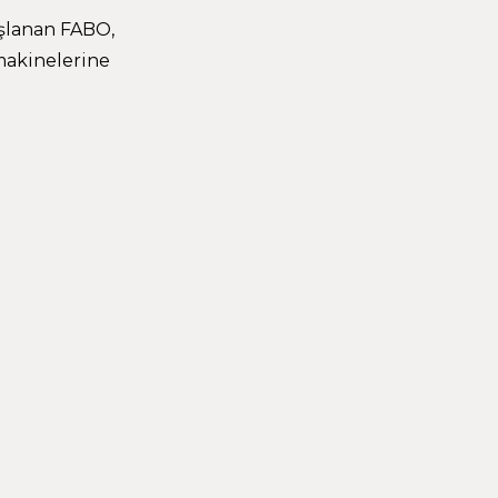
aşlanan FABO,
makinelerine