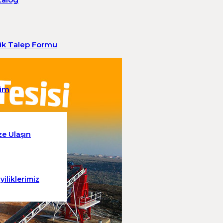
lik Talep Formu
şim
ze Ulaşın
yiliklerimiz