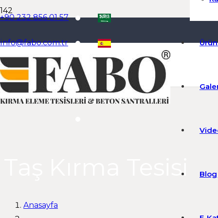
+90 232 856 01 57
info@fabo.com.tr
Ürün
Galer
Dil Seçiniz
Vide
Taş Kırma Tesisi
Blog
Anasayfa
E-Ka