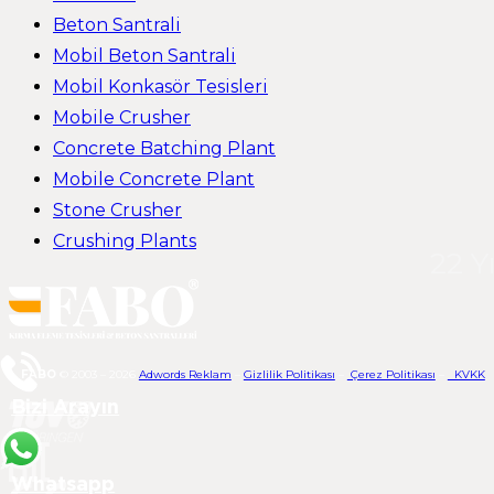
Beton Santrali
Mobil Beton Santrali
Mobil Konkasör Tesisleri
Mobile Crusher
Concrete Batching Plant
Mobile Concrete Plant
Stone Crusher
Crushing Plants
22 Y
FABO
© 2003 – 2026
Adwords Reklam
–
Gizlilik Politikası
–
Çerez Politikası
–
KVKK
Bizi Arayın
Whatsapp