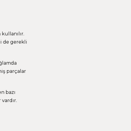
kullanılır.
i de gerekli
bağlamda
miş parçalar
en bazı
 vardır.