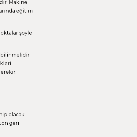
dir. Makine
larında eğitim
noktalar şöyle
bilinmelidir.
kleri
erekir.
ahip olacak
ton geri