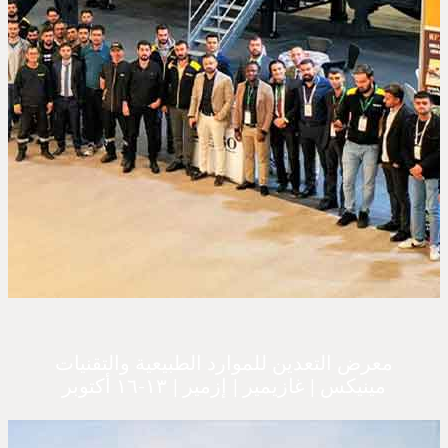
معرض التعدين للموارد الطبيعية والتقنيات
مينيكس | غازيمير | إزمير | ١٣-١٦ أكتوبر