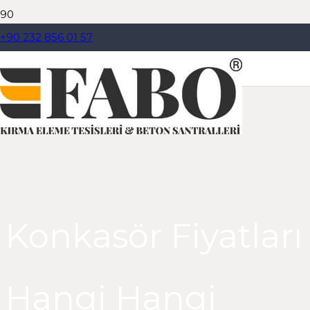
+90 232 856 01 57
Dil Seçiniz
Konkasör Fiyatları
Hangi Hangi