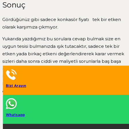
Sonuç
Gördüğünüz gibi sadece konkasör fiyatı tek bir etken
olarak karşımıza çıkmıyor.
Yukarıda yazdığımız bu sorulara cevap bulmak size en
uygun tesisi bulmanızda ışık tutacaktır, sadece tek bir
etken yada birkaç etkeni değerlendirerek karar vermek
sizleri daha sonra ciddi ve maliyetli sorunlarla baş başa
bırakabilir, FABO makine ailesi farklı modeldeki satılık
konkasör modellerimiz ile siz değerli müşterilerimiz için
her zaman en verimli ve etkin çözümleri geliştirmek için
Bizi Arayın
çalışıyoruz.
Beton Santrali Nasıl Çalışır?
Whatsapp
Mobil Konkasör
Konkasör