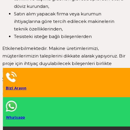
döviz kurundan,
Satın alım yapacak firma veya kurumun
ihtiyaçlarına göre tercih edilecek makinelerin
teknik özelliklerinden,
Tesisteki isteğe bağlı bileşenlerden
Etkilenebilmektedir. Makine üretimlerimizi,
müşterilerimizin taleplerini dikkate alarak yapıyoruz. Bir
proje için ihtiyaç duyulabilecek bileşenleri birlikte
belirliyor ve buna uygun olacak şekilde fiyatlandırma
yapıyoruz. Bu nedenle proje içeriği ile beraber seçilecek
makinenin modeli ve isteğe bağlı bileşenler
Bizi Arayın
netleşmeden bir fiyat bilgisi vermek mümkün değildir.
Mobil Kaya Kırıcı
Whatsapp
Mobil Konkasör
Konkasör