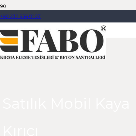
+90 232 856 01 57
Dil Seçiniz
Satılık Mobil Kaya
Kırıcı