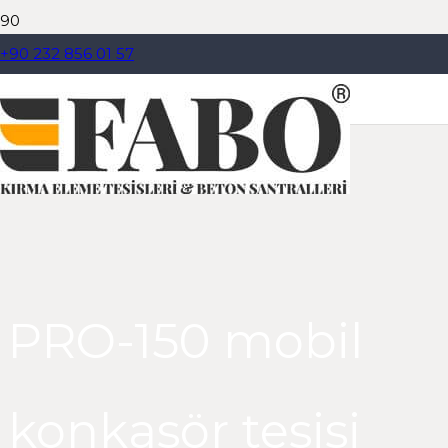
+90 232 856 01 57
Dil Seçiniz
PRO-150 mobil
konkasör tesisi