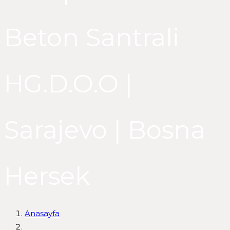
Beton Santrali
HG.D.O.O |
Sarajevo | Bosna
Hersek
Anasayfa