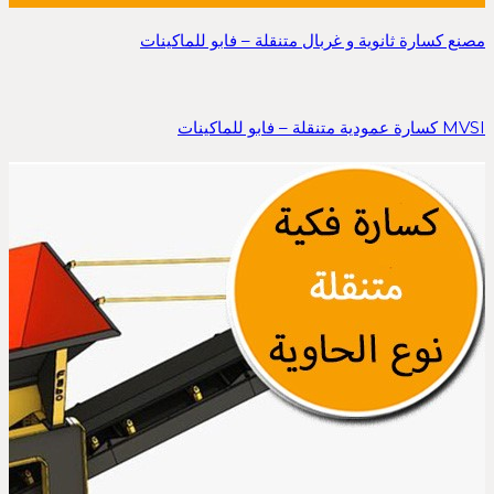
مصنع كسارة ثانوية و غربال متنقلة – فابو للماكينات
MVSI كسارة عمودية متنقلة – فابو للماكينات