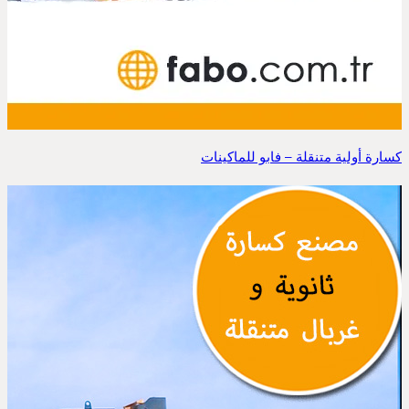
كسارة أولية متنقلة – فابو للماكينات