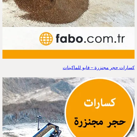
كسارات حجر مجنزرة – فابو للماكينات