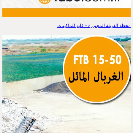
محطة الغربلة المجنزرة – فابو للماكينات