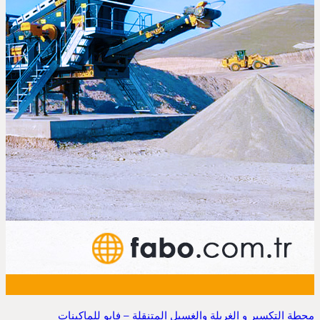
محطة التكسير و الغربلة والغسيل المتنقلة – فابو للماكينات