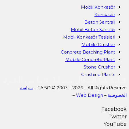
Mobil Konkasör
Konkasör
Beton Santrali
Mobil Beton Santrali
Mobil Konkasör Tesisleri
Mobile Crusher
Concrete Batching Plant
Mobile Concrete Plant
Stone Crusher
Crushing Plants
قيادة هذا المجال منذ 22 عاما من الخبرة
و المعرفة
FABO © 2003 – 2026 – All Rights Reserve –
سياسة
الخصوصية
–
Web Design
–
Facebook
Twitter
YouTube