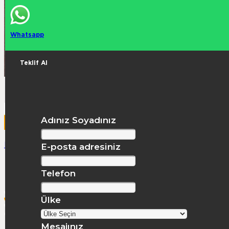
Whatsapp
Teklif Al
Adınız Soyadınız
FTV Serisi Paletli Dik Milli Kırıcı
E-posta adresiniz
22 Yıllık bilgi ve birikim ile
Telefon
sektörün öncüsü.
Ülke
Mesajınız