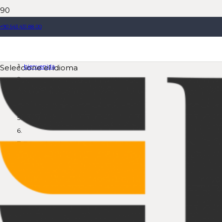
+90 543 431 88 00
Trituradora de orugas
bienvenida
Seleccione el idioma
Producto
Plantas trituradoras móviles
Trituradora de orugas