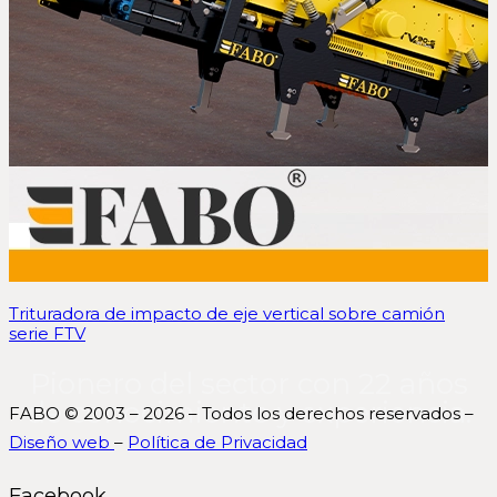
Trituradora de impacto de eje vertical sobre camión
serie FTV
Pionero del sector con 22 años
de conocimiento y experiencia.
FABO © 2003 – 2026 – Todos los derechos reservados –
Diseño web
–
Política de Privacidad
Facebook