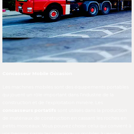
Concasseur Mobile Occasion
Les machines mobiles sont des équipements portables
qui jouent un rôle important dans l’industrie de la
construction et de l’exploitation minière. Les
concasseurs portatifs
sont utilisés dans la production
de matériaux de construction en cassant les roches en
petits morceaux. Vous pouvez choisir celui qui convient à
vos besoins parmi les concasseurs mobiles à vendre.