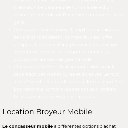
matériaux. Le panneau de commande est un
centre de contrôle où l’ensemble du processus est
géré.
Concasseur à percussion : Il s’agit de machines qui
broient et rétrécissent les matériaux par effet
d’impact. Il dispose d’une puissance de broyage
importante, depuis les très petits morceaux
jusqu’aux matériaux de grande taille.
Concasseur à cône : Il est surtout utilisé pour la
séparation des roches dures et abrasives. Le mot
“cône” est utilisé pour désigner la forme d’un cône.
Les matériaux sont broyés par des applications
telles que la compression et la coupe.
Location Broyeur Mobile
Le concasseur mobile
a différentes options d’achat