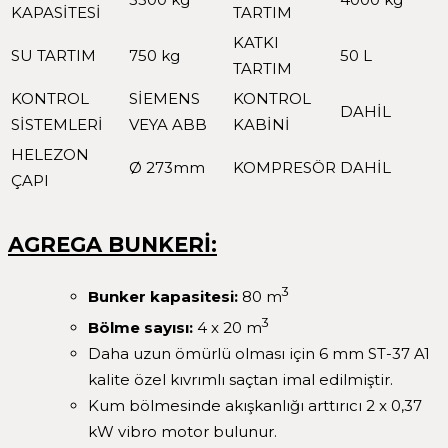
KAPASİTESİ
TARTIM
KATKI
SU TARTIM
750 kg
50 L
TARTIM
KONTROL
SİEMENS
KONTROL
DAHİL
SİSTEMLERİ
VEYA ABB
KABİNİ
HELEZON
Ø 273mm
KOMPRESÖR
DAHİL
ÇAPI
AGREGA BUNKERİ:
3
Bunker kapasitesi:
80 m
3
Bölme sayısı:
4 x 20 m
Daha uzun ömürlü olması için 6 mm ST-37 A1
kalite özel kıvrımlı saçtan imal edilmiştir.
Kum bölmesinde akışkanlığı arttırıcı 2 x 0,37
kW vibro motor bulunur.