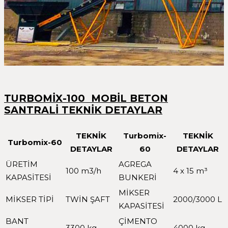
TURBOMİX-100 MOBİL BETON
SANTRALİ TEKNİK DETAYLAR
TEKNİK
Turbomix-
TEKNİK
Turbomix-60
DETAYLAR
60
DETAYLAR
ÜRETİM
AGREGA
100 m3/h
4 x 15 m³
KAPASİTESİ
BUNKERİ
MİKSER
MİKSER TİPİ
TWİN ŞAFT
2000/3000 L
KAPASİTESİ
BANT
ÇİMENTO
3300 kg
4000 kg