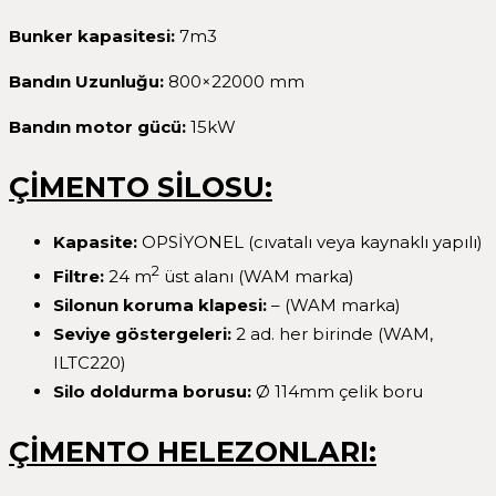
Bunker kapasitesi:
7m3
Band
ın Uzunluğu:
800×22000 mm
Bandın motor gücü:
15kW
ÇİMENTO SİLOSU:
Kapasite:
OPSİYONEL (cıvatalı veya kaynaklı yapılı)
2
Filtre
:
24 m
üst alanı (WAM marka)
Silonun koruma klapesi
:
– (WAM marka)
Seviye göstergeleri
:
2 ad. her birinde (WAM,
ILTC220)
Silo doldurma borusu
:
Ø 114mm çelik boru
ÇİMENTO HELEZONLARI: