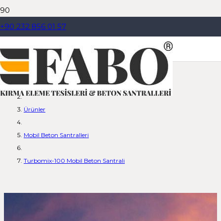
+90 232 856 01 57
Turbomix-100 Mobil Beton
Santrali
Dil Seçiniz
Anasayfa
Ürünler
Mobil Beton Santralleri
Turbomix-100 Mobil Beton Santrali