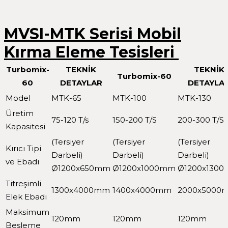
MVSI-MTK Serisi Mobil
Kırma Eleme Tesisleri
Turbomix-
TEKNİK
TEKNİK
Turbomix-60
60
DETAYLAR
DETAYLA
Model
MTK-65
MTK-100
MTK-130
Üretim
75-120 T/s
150-200 T/S
200-300 T/S
Kapasitesi
(Tersiyer
(Tersiyer
(Tersiyer
Kırıcı Tipi
Darbeli)
Darbeli)
Darbeli)
ve Ebadı
Ø1200x650mm
Ø1200x1000mm
Ø1200x130
Titreşimli
1300x4000mm
1400x4000mm
2000x5000
Elek Ebadı
Maksimum
120mm
120mm
120mm
Besleme