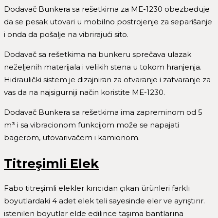
Dodavač Bunkera sa rešetkima za ME-1230 obezbeđuje
da se pesak utovari u mobilno postrojenje za separišanje
i onda da pošalje na vibrirajući sito.
Dodavač sa rešetkima na bunkeru sprečava ulazak
neželjenih materijala i velikih stena u tokom hranjenja.
Hidraulički sistem je dizajniran za otvaranje i zatvaranje za
vas da na najsigurniji način koristite ME-1230.
Dodavač Bunkera sa rešetkima ima zapreminom od 5
m³ i sa vibracionom funkcijom može se napajati
bagerom, utovarivačem i kamionom.
Titreşimli Elek
Fabo titreşimli elekler kırıcıdan çıkan ürünleri farklı
boyutlardaki 4 adet elek teli sayesinde eler ve ayrıştırır.
istenilen boyutlar elde edilince taşıma bantlarına