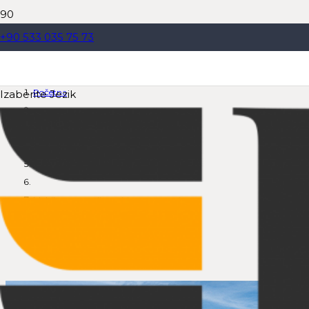
+90 533 035 75 73
ME-1230 Mobilne separacije
Početna
Izaberite Jezik
Proizvodi
Mobilne drobilice
Mobilne separacije sa sistemom pranja
ME-1230 Mobilne separacije