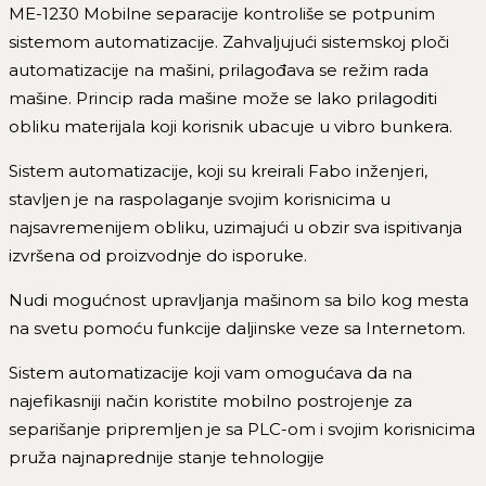
ME-1230 Mobilne separacije kontroliše se potpunim
sistemom automatizacije. Zahvaljujući sistemskoj ploči
automatizacije na mašini, prilagođava se režim rada
mašine. Princip rada mašine može se lako prilagoditi
obliku materijala koji korisnik ubacuje u vibro bunkera.
Sistem automatizacije, koji su kreirali Fabo inženjeri,
stavljen je na raspolaganje svojim korisnicima u
najsavremenijem obliku, uzimajući u obzir sva ispitivanja
izvršena od proizvodnje do isporuke.
Nudi mogućnost upravljanja mašinom sa bilo kog mesta
na svetu pomoću funkcije daljinske veze sa Internetom.
Sistem automatizacije koji vam omogućava da na
najefikasniji način koristite mobilno postrojenje za
separišanje pripremljen je sa PLC-om i svojim korisnicima
pruža najnaprednije stanje tehnologije