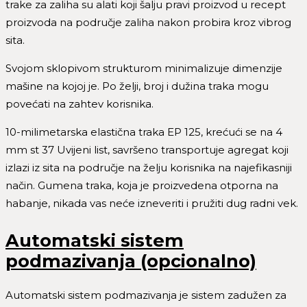
trake za zaliha su alati koji šalju pravi proizvod u recept
proizvoda na područje zaliha nakon probira kroz vibrog
sita.
Svojom sklopivom strukturom minimalizuje dimenzije
mašine na kojoj je. Po želji, broj i dužina traka mogu
povećati na zahtev korisnika.
10-milimetarska elastična traka EP 125, krećući se na 4
mm st 37 Uvijeni list, savršeno transportuje agregat koji
izlazi iz sita na područje na želju korisnika na najefikasniji
način. Gumena traka, koja je proizvedena otporna na
habanje, nikada vas neće izneveriti i pružiti dug radni vek.
Automatski sistem
podmazivanja (opcionalno)
Automatski sistem podmazivanja je sistem zadužen za