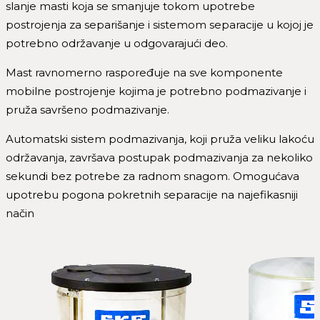
slanje masti koja se smanjuje tokom upotrebe
postrojenja za separišanje i sistemom separacije u kojoj je
potrebno održavanje u odgovarajući deo.
Mast ravnomerno raspoređuje na sve komponente
mobilne postrojenje kojima je potrebno podmazivanje i
pruža savršeno podmazivanje.
Automatski sistem podmazivanja, koji pruža veliku lakoću
održavanja, završava postupak podmazivanja za nekoliko
sekundi bez potrebe za radnom snagom. Omogućava
upotrebu pogona pokretnih separacije na najefikasniji
način