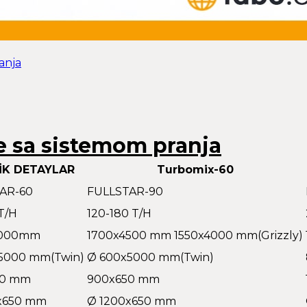
anja
e sa sistemom pranja
İK DETAYLAR
Turbomix-60
AR-60
FULLSTAR-90
T/H
120-180 T/H
4000mm
1700x4500 mm 1550x4000 mm(Grizzly)
5000 mm(Twin)
Ø 600x5000 mm(Twin)
00 mm
900x650 mm
x650 mm
Ø 1200x650 mm