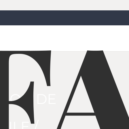
TION DE
ILE /