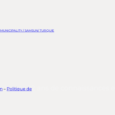
MUNICIPALITY / SAMSUN/ TURQUIE
teur avec 22 ans de connaissances e
gn
–
Politique de