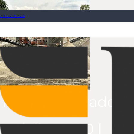
+90 543 431 88 00
Seleccione el idioma
Planta trituradora
móvil Pro-80 |