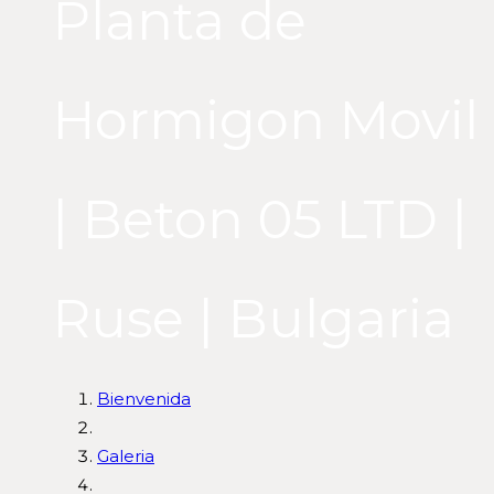
Planta de
Hormigon Movil
| Beton 05 LTD |
Ruse | Bulgaria
Bienvenida
Galeria