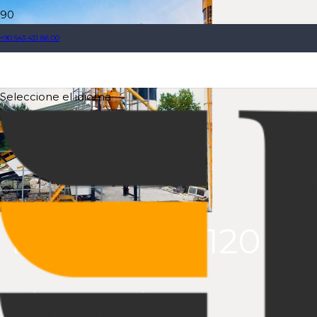
+90 543 431 88 00
Seleccione el idioma
TURBOMIX-120
Planta de