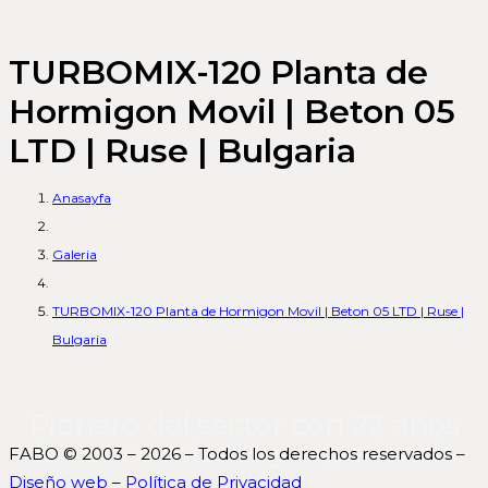
TURBOMIX-120 Planta de
Hormigon Movil | Beton 05
LTD | Ruse | Bulgaria
Anasayfa
Galeria
TURBOMIX-120 Planta de Hormigon Movil | Beton 05 LTD | Ruse |
Bulgaria
Pionero del sector con 22 años
de conocimiento y experiencia.
FABO © 2003 – 2026 – Todos los derechos reservados –
Diseño web
–
Política de Privacidad