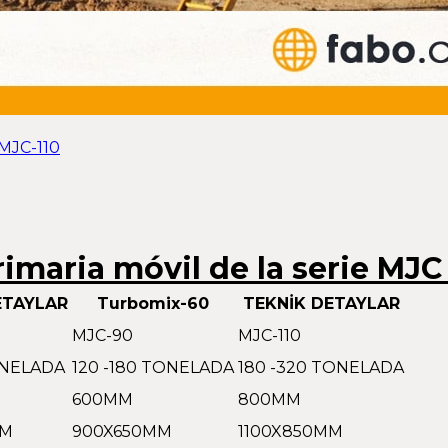
 MJC-110
imaria móvil de la serie MJC
ETAYLAR
Turbomix-60
TEKNİK DETAYLAR
MJC-90
MJC-110
ONELADA
120 -180 TONELADA
180 -320 TONELADA
600MM
800MM
MM
900X650MM
1100X850MM