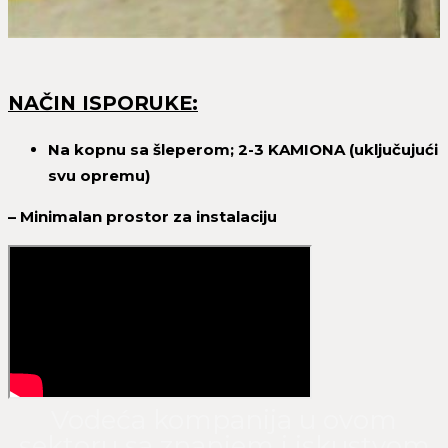
NAČIN ISPORUKE:
Na kopnu sa šleperom; 2-3 KAMIONA (uključujući
svu opremu)
– Minimalan prostor za instalaciju
Vodeća kompanija u ovom
sektoru sa znanjem i iskustvom