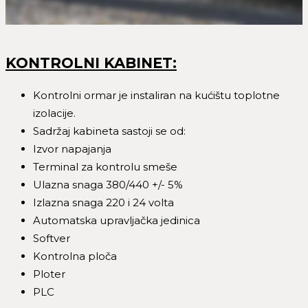
KONTROLNI KABINET:
Kontrolni ormar je instaliran na kućištu toplotne
izolacije.
Sadržaj kabineta sastoji se od:
Izvor napajanja
Terminal za kontrolu smeše
Ulazna snaga 380/440 +/- 5%
Izlazna snaga 220 i 24 volta
Automatska upravljačka jedinica
Softver
Kontrolna ploča
Ploter
PLC