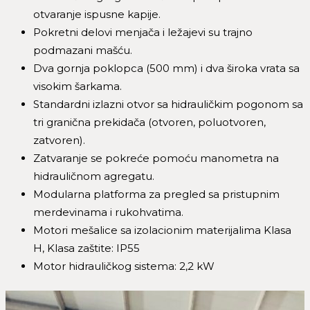
otvaranje ispusne kapije.
Pokretni delovi menjača i ležajevi su trajno
podmazani mašću.
Dva gornja poklopca (500 mm) i dva široka vrata sa
visokim šarkama.
Standardni izlazni otvor sa hidrauličkim pogonom sa
tri granična prekidača (otvoren, poluotvoren,
zatvoren).
Zatvaranje se pokreće pomoću manometra na
hidrauličnom agregatu.
Modularna platforma za pregled sa pristupnim
merdevinama i rukohvatima.
Motori mešalice sa izolacionim materijalima Klasa
H, Klasa zaštite: IP55
Motor hidrauličkog sistema: 2,2 kW