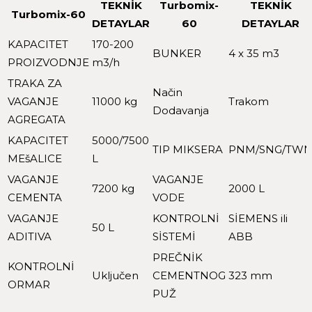
TEKNİK
Turbomix-
TEKNİK
Turbomix-60
DETAYLAR
60
DETAYLAR
KAPACITET
170-200
BUNKER
4 x 35 m3
PROIZVODNJE
m3/h
TRAKA ZA
Način
VAGANJE
11000 kg
Trakom
Dodavanja
AGREGATA
KAPACITET
5000/7500
TIP MIKSERA
PNM/SNG/TW
MEšALICE
L
VAGANJE
VAGANJE
7200 kg
2000 L
CEMENTA
VODE
VAGANJE
KONTROLNİ
SİEMENS ili
50 L
ADITIVA
SİSTEMİ
ABB
PREČNİK
KONTROLNİ
Uključen
CEMENTNOG
323 mm
ORMAR
PUŽ