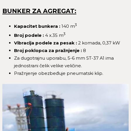
BUNKER ZA AGREGAT:
3
Kapacitet bunkera :
140 m
3
Broj podele :
4 x.35 m
Vibracija podele za pesak :
2 komada, 0,37 kW
Broj poklopca za pra
žnjenje
:
8
Za dugotrajnu uporabu, 5-6 mm ST-37 A1 ima
jednostrani čelik velike veličine.
Pražnjenje obezbeđuje pneumatski klip.