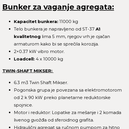
Bunker za vaganje agregata:
Kapacitet bunkera
:
11000 kg
Telo bunkera je napravljeno od ST-37
A1
kvalitetnog
lima 5 mm, njegov vrh je ojačan
armaturom kako bi se sprečila korozija.
2×0.37 kW vibro motor.
Loadcell:
4 x 10000 kg
TWIN-SHAFT MIKSER:
6.3 m3 Twin Shaft Mikser.
Pogonska grupa je povezana sa elektromotorom
od 2 k 90 kW preko planetarne reduktorske
spojnice.
Motor i reduktor: Lopatke za mešanje i 2 komada
livenog gvožđa od sferoidnog grafita.
Hidraulični agregat sa ručnom pumpom za hitno