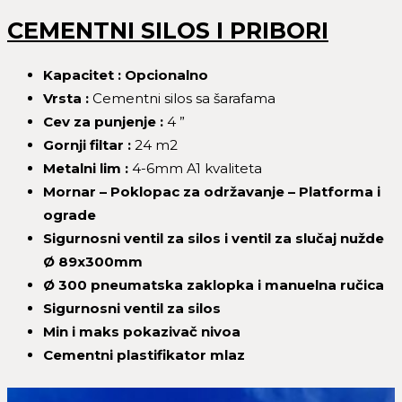
CEMENTNI SILOS I PRIBORI
Kapacitet : Opcionalno
Vrsta :
Cementni silos sa šarafama
Cev za punjenje :
4 ”
Gornji filtar :
24 m2
Metalni lim :
4-6mm A1 kvaliteta
Mornar – Poklopac za održavanje – Platforma i
ograde
Sigurnosni ventil za silos i ventil za slučaj nužde
Ø 89x300mm
Ø 300 pneumatska zaklopka i manuelna ručica
Sigurnosni ventil za silos
Min i maks pokazivač nivoa
Cementni plastifikator mlaz