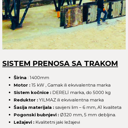
SISTEM PRENOSA SA TRAKOM
Širina
: 1400mm
Motor :
15 kW , Gamak ili ekvivalentna marka
Sistem ko
čnice
:
DERELİ marka, do 5000 kg
Reduktor :
YILMAZ ili ekvivalentna marka
Šasija materijala :
savijeni lim – 6 mm, A1 kvaliteta
Pogonski bubnjevi :
Ø320 mm, 5 mm debljina.
Le
žajevi
:
Kvalitetni jaki ležajevi