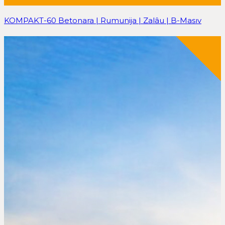
KOMPAKT-60 Betonara | Rumunija | Zalâu | B-Masıv