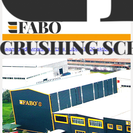
Sajam građevinarstva u Libiji | Libija | 17-20 oktobar