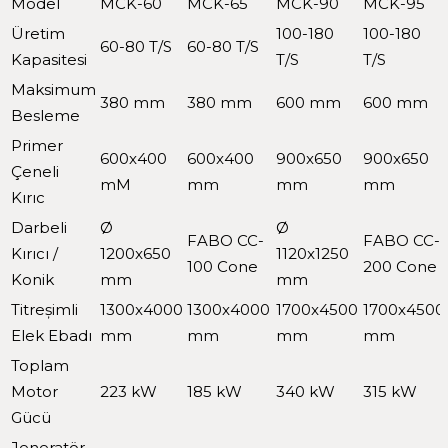
Model
MCK-60
MCK-65
MCK-90
MCK-95
Üretim
100-180
100-180
60-80 T/S
60-80 T/S
Kapasitesi
T/S
T/S
Maksimum
380 mm
380 mm
600 mm
600 mm
Besleme
Primer
600x400
600x400
900x650
900x650
Çeneli
mM
mm
mm
mm
Kırıc
Darbeli
Ø
Ø
FABO CC-
FABO CC-
Kırıcı /
1200x650
1120x1250
100 Cone
200 Cone
Konik
mm
mm
Titreşimli
1300x4000
1300x4000
1700x4500
1700x4500
Elek Ebadı
mm
mm
mm
mm
Toplam
Motor
223 kW
185 kW
340 kW
315 kW
Gücü
Jeneratör -