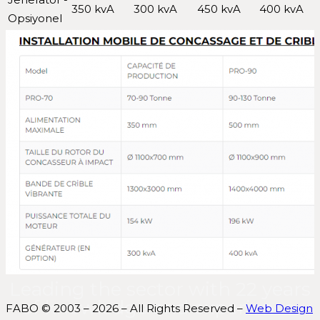
350 kvA
300 kvA
450 kvA
400 kvA
Opsiyonel
Leading the sector with 22 years
of knowledge and experience.
FABO © 2003 – 2026 – All Rights Reserved –
Web Design