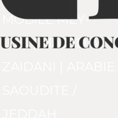
MOBILE MEY-
1230 | MAJED AL
ZAIDANI | ARABIE
SAOUDITE /
JEDDAH