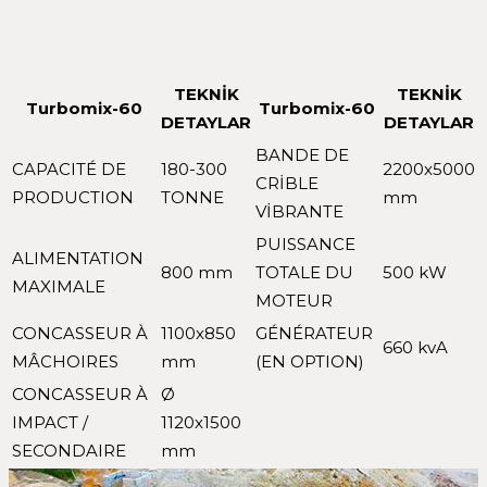
TEKNİK
TEKNİK
Turbomix-60
Turbomix-60
DETAYLAR
DETAYLAR
BANDE DE
CAPACITÉ DE
180-300
2200x5000
CRİBLE
PRODUCTION
TONNE
mm
VİBRANTE
PUISSANCE
ALIMENTATION
800 mm
TOTALE DU
500 kW
MAXIMALE
MOTEUR
CONCASSEUR À
1100x850
GÉNÉRATEUR
660 kvA
MÂCHOIRES
mm
(EN OPTION)
CONCASSEUR À
Ø
IMPACT /
1120x1500
SECONDAIRE
mm