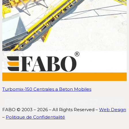
Turbomix-150 Centrales a Beton Mobiles
Diriger le secteur avec 22 ans de
connaissances et d'expérience.
FABO © 2003 – 2026 – All Rights Reserved –
Web Design
–
Politique de Confidentialité