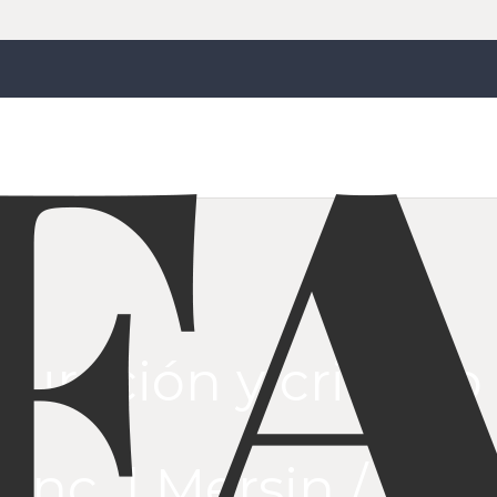
ituración y cribado
 Inc. | Mersin /