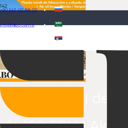
+90 543 431 88 00
info@fabo.com.tr
Seleccione el idioma
Planta móvil de tr
de 120 TPH | Ak-eli