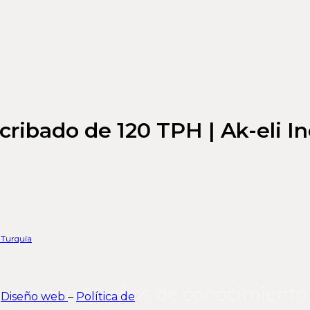
cribado de 120 TPH | Ak-eli In
/ Turquía
ector con 22 años de conocimiento 
–
Diseño web
–
Política de