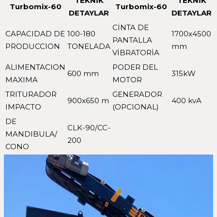
TEKNİK
TEKNİK
Turbomix-60
Turbomix-60
DETAYLAR
DETAYLAR
CİNTA DE
CAPACIDAD DE
100-180
1700x4500
PANTALLA
PRODUCCION
TONELADA
mm
VİBRATORİA
ALIMENTACION
PODER DEL
600 mm
315kW
MAXIMA
MOTOR
TRITURADOR
GENERADOR
900x650 m
400 kvA
IMPACTO
(OPCIONAL)
DE
CLK-90/CC-
MANDIBULA/
200
CONO