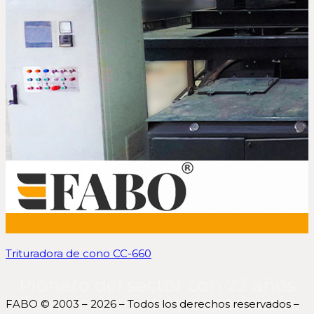
Trituradora de cono CC-660
Pionero del sector con 22 años
de conocimiento y experiencia.
FABO © 2003 – 2026 – Todos los derechos reservados –