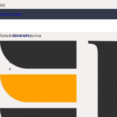
+90 543 431 88 00
Mezclador Planet
bienvenida
Seleccione el idioma
Producto
Planta dosificadora de hormigón
Mezclador Planet