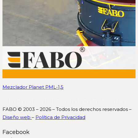
Mezclador Planet PML-1,5
Pionero del sector con 22 años
de conocimiento y experiencia.
FABO © 2003 – 2026 – Todos los derechos reservados –
Diseño web
–
Política de Privacidad
Facebook