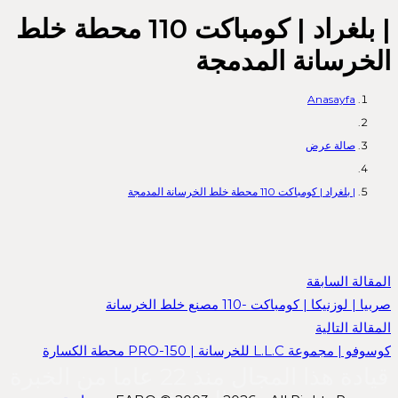
| بلغراد | كومباكت 110 محطة خلط
الخرسانة المدمجة
Anasayfa
صالة عرض
| بلغراد | كومباكت 110 محطة خلط الخرسانة المدمجة
المقالة السابقة
صربيا | لوزنيكا | كومباكت -110 مصنع خلط الخرسانة
المقالة التالية
كوسوفو | مجموعة L.L.C للخرسانة | PRO-150 محطة الكسارة
قيادة هذا المجال منذ 22 عاما من الخبرة
المتحركة